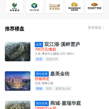
更多楼盘
推荐楼盘
双江湖·溪畔雲庐
在售
700万元/套起
江东-博览中心
建面 225~360㎡
住宅
花园洋房
嘉美金街
部分在售
价格待定
北苑-雪峰公园
商铺
现房
配套综合体
商城·嘉瑞华庭
部分在售
19000元/㎡起