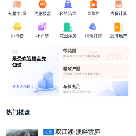
别墅/排屋
优惠楼盘
轻轨沿线
查预售
房贷计算
排行榜
小户型
花园洋房
特价好房
品牌地产
带花园
拥有属于你自己的秘密花园
最受欢迎楼盘先
知道
精致户型
生活除了热情还有精打细算
车位充足
查看人气榜
给你的爱车也安个家
热门楼盘
双江湖·溪畔雲庐
在售