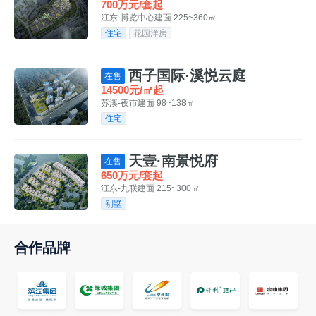
700万元/套起
江东-博览中心
建面 225~360㎡
住宅
花园洋房
西子国际·溪悦云庭
在售
14500元/㎡起
苏溪-夜市
建面 98~138㎡
住宅
天壹·南景悦府
在售
650万元/套起
江东-九联
建面 215~300㎡
别墅
合作品牌