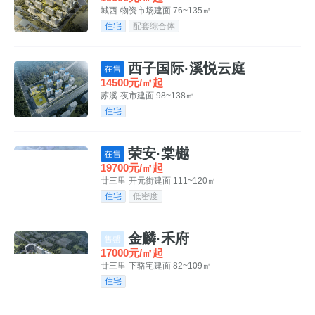
城西-物资市场
建面 76~135㎡
住宅
配套综合体
西子国际·溪悦云庭
在售
14500元/㎡起
苏溪-夜市
建面 98~138㎡
住宅
荣安·棠樾
在售
19700元/㎡起
廿三里-开元街
建面 111~120㎡
住宅
低密度
金麟·禾府
售罄
17000元/㎡起
廿三里-下骆宅
建面 82~109㎡
住宅