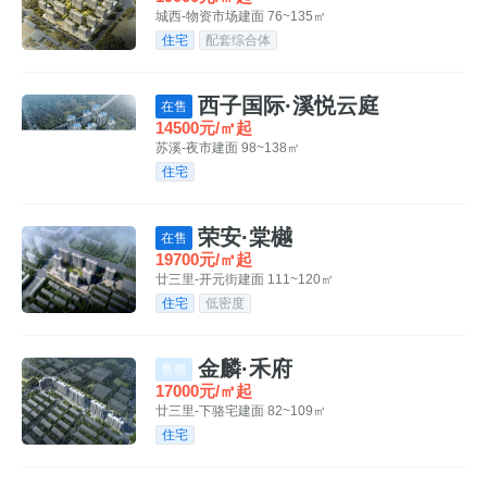
城西-物资市场
建面 76~135㎡
住宅
配套综合体
西子国际·溪悦云庭
在售
14500元/㎡起
苏溪-夜市
建面 98~138㎡
住宅
荣安·棠樾
在售
19700元/㎡起
廿三里-开元街
建面 111~120㎡
住宅
低密度
金麟·禾府
售罄
17000元/㎡起
廿三里-下骆宅
建面 82~109㎡
住宅