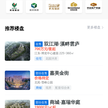
更多楼盘
推荐楼盘
双江湖·溪畔雲庐
在售
700万元/套起
江东-博览中心
建面 225~360㎡
住宅
花园洋房
嘉美金街
部分在售
价格待定
北苑-雪峰公园
商铺
现房
配套综合体
商城·嘉瑞华庭
部分在售
19000元/㎡起