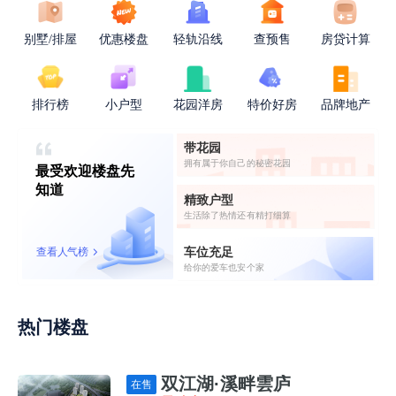
别墅/排屋
优惠楼盘
轻轨沿线
查预售
房贷计算
排行榜
小户型
花园洋房
特价好房
品牌地产
带花园
拥有属于你自己的秘密花园
最受欢迎楼盘先
知道
精致户型
生活除了热情还有精打细算
车位充足
查看人气榜
给你的爱车也安个家
热门楼盘
双江湖·溪畔雲庐
在售