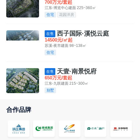
700万元/套起
江东-博览中心
建面 225~360㎡
住宅
花园洋房
西子国际·溪悦云庭
在售
14500元/㎡起
苏溪-夜市
建面 98~138㎡
住宅
天壹·南景悦府
在售
650万元/套起
江东-九联
建面 215~300㎡
别墅
合作品牌