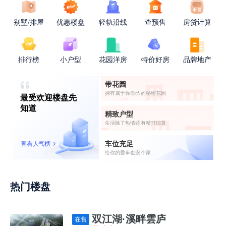
别墅/排屋
优惠楼盘
轻轨沿线
查预售
房贷计算
排行榜
小户型
花园洋房
特价好房
品牌地产
带花园
拥有属于你自己的秘密花园
最受欢迎楼盘先
知道
精致户型
生活除了热情还有精打细算
车位充足
查看人气榜
给你的爱车也安个家
热门楼盘
双江湖·溪畔雲庐
在售