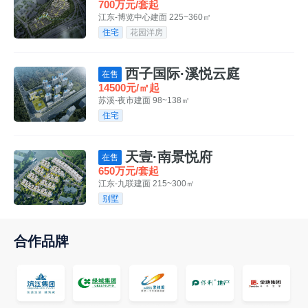
700万元/套起
江东-博览中心
建面 225~360㎡
住宅
花园洋房
西子国际·溪悦云庭
在售
14500元/㎡起
苏溪-夜市
建面 98~138㎡
住宅
天壹·南景悦府
在售
650万元/套起
江东-九联
建面 215~300㎡
别墅
合作品牌