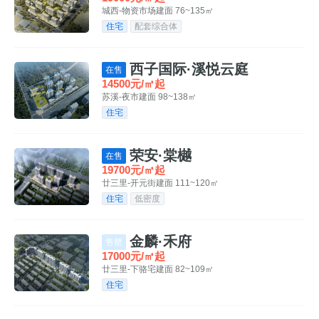
城西-物资市场
建面 76~135㎡
住宅
配套综合体
西子国际·溪悦云庭
在售
14500元/㎡起
苏溪-夜市
建面 98~138㎡
住宅
荣安·棠樾
在售
19700元/㎡起
廿三里-开元街
建面 111~120㎡
住宅
低密度
金麟·禾府
售罄
17000元/㎡起
廿三里-下骆宅
建面 82~109㎡
住宅