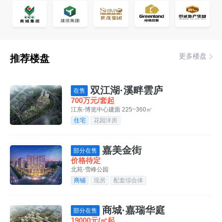
更多楼盘
推荐楼盘
双江湖·溪畔雲庐
在售
700万元/套起
江东-博览中心
建面 225~360㎡
住宅
花园洋房
嘉美金街
部分在售
价格待定
北苑-雪峰公园
商铺
现房
配套综合体
商城·嘉瑞华庭
部分在售
19000元/㎡起