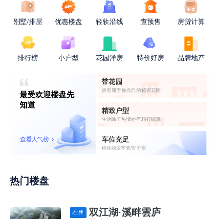
别墅/排屋
优惠楼盘
轻轨沿线
查预售
房贷计算
排行榜
小户型
花园洋房
特价好房
品牌地产
带花园
拥有属于你自己的秘密花园
最受欢迎楼盘先
知道
精致户型
生活除了热情还有精打细算
车位充足
查看人气榜
给你的爱车也安个家
热门楼盘
双江湖·溪畔雲庐
在售