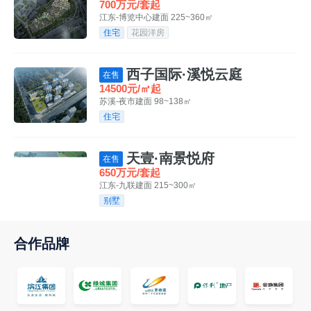
700万元/套起
江东-博览中心
建面 225~360㎡
住宅
花园洋房
西子国际·溪悦云庭
在售
14500元/㎡起
苏溪-夜市
建面 98~138㎡
住宅
天壹·南景悦府
在售
650万元/套起
江东-九联
建面 215~300㎡
别墅
合作品牌