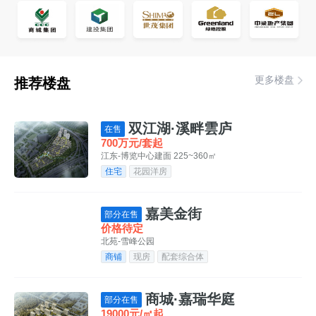
更多楼盘
推荐楼盘
双江湖·溪畔雲庐
在售
700万元/套起
江东-博览中心
建面 225~360㎡
住宅
花园洋房
嘉美金街
部分在售
价格待定
北苑-雪峰公园
商铺
现房
配套综合体
商城·嘉瑞华庭
部分在售
19000元/㎡起