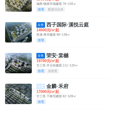
城西-物资市场
建面 76~135㎡
住宅
配套综合体
西子国际·溪悦云庭
在售
14500元/㎡起
苏溪-夜市
建面 98~138㎡
住宅
荣安·棠樾
在售
19700元/㎡起
廿三里-开元街
建面 111~120㎡
住宅
低密度
金麟·禾府
售罄
17000元/㎡起
廿三里-下骆宅
建面 82~109㎡
住宅