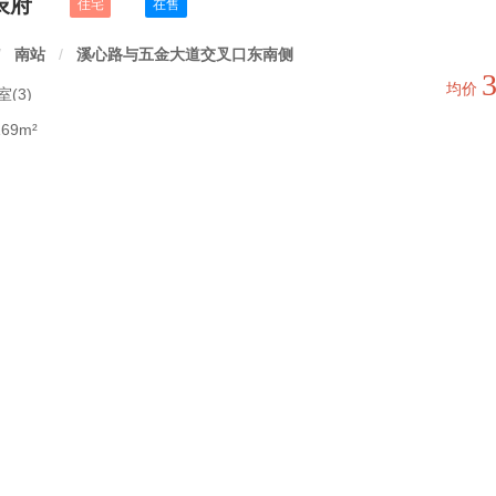
辰府
住宅
在售
/
南站
/
溪心路与五金大道交叉口东南侧
均价
室(3)
69m²