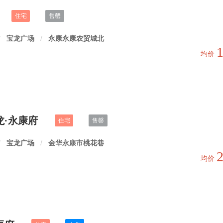
住宅
售罄
/
宝龙广场
/
永康永康农贸城北
均价
龙·永康府
住宅
售罄
/
宝龙广场
/
金华永康市桃花巷
均价