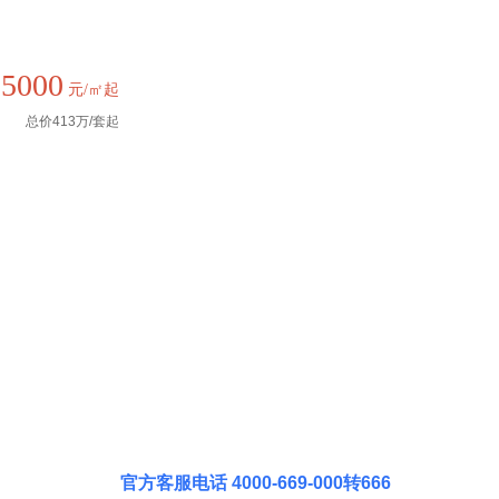
35000
元/㎡起
总价413万/套起
官方客服电话 4000-669-000转666