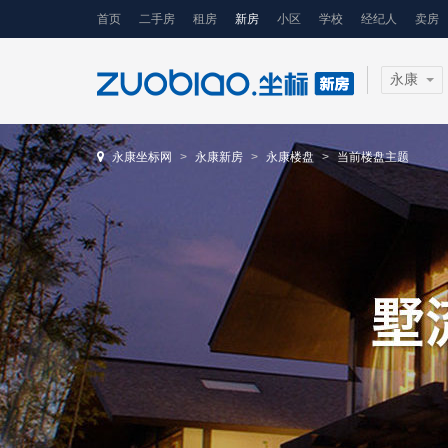
首页
二手房
租房
新房
小区
学校
经纪人
卖房
永康
永康坐标网
永康新房
永康楼盘
当前楼盘主题